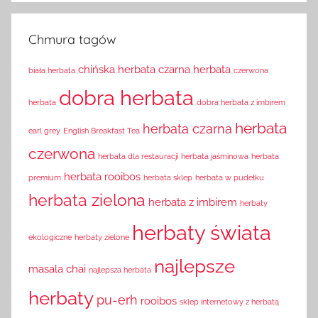
Chmura tagów
chińska herbata
czarna herbata
biała herbata
czerwona
dobra herbata
herbata
dobra herbata z imbirem
herbata
herbata czarna
earl grey
English Breakfast Tea
czerwona
herbata dla restauracji
herbata jaśminowa
herbata
herbata rooibos
premium
herbata sklep
herbata w pudełku
herbata zielona
herbata z imbirem
herbaty
herbaty świata
ekologiczne
herbaty zielone
najlepsze
masala chai
najlepsza herbata
herbaty
pu-erh
rooibos
sklep internetowy z herbatą