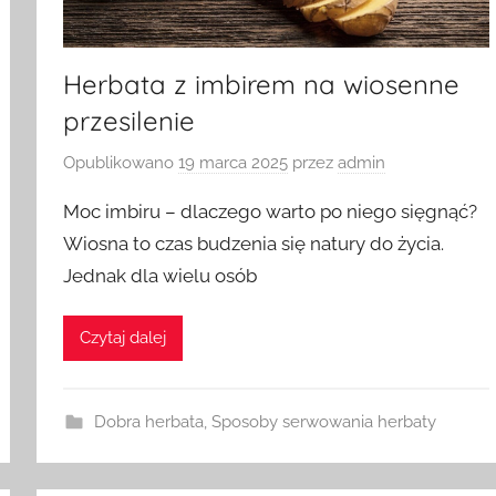
Herbata z imbirem na wiosenne
przesilenie
Opublikowano
19 marca 2025
przez
admin
Moc imbiru – dlaczego warto po niego sięgnąć?
Wiosna to czas budzenia się natury do życia.
Jednak dla wielu osób
Czytaj dalej
Dobra herbata
,
Sposoby serwowania herbaty