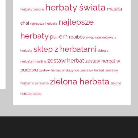
herbaty świata
masala
herbaty zielone
najlepsze
chai
najlepsza herbata
herbaty
pu-erh
rooibos
sklep internetowy z
sklep z herbatami
herbatą
sklep z
zestaw herbat
zestaw herbat w
herbatami online
pudełku
zestaw herbat w skrzynce
zestawy herbat
zestawy
zielona herbata
herbat w skrzynce
zielona
herbata sklep