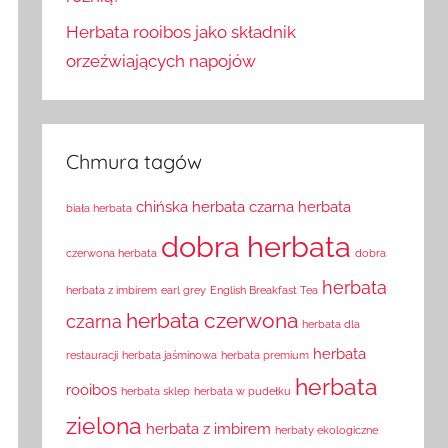
Herbata rooibos jako składnik
orzeźwiających napojów
Chmura tagów
chińska herbata
czarna herbata
biała herbata
dobra herbata
czerwona herbata
dobra
herbata
herbata z imbirem
earl grey
English Breakfast Tea
herbata czerwona
czarna
herbata dla
herbata
restauracji
herbata jaśminowa
herbata premium
herbata
rooibos
herbata sklep
herbata w pudełku
zielona
herbata z imbirem
herbaty ekologiczne