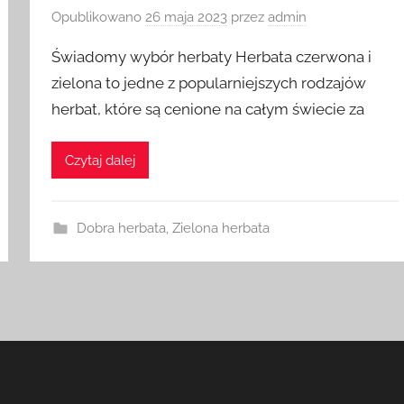
Opublikowano
26 maja 2023
przez
admin
Świadomy wybór herbaty Herbata czerwona i
zielona to jedne z popularniejszych rodzajów
herbat, które są cenione na całym świecie za
Czytaj dalej
Dobra herbata
,
Zielona herbata