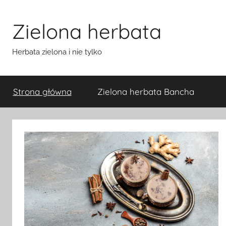
Przejdź
do
Zielona herbata
treści
Herbata zielona i nie tylko
Strona główna
Zielona herbata Bancha