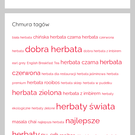
Chmura tagów
chińska herbata
czarna herbata
biała herbata
czerwona
dobra herbata
herbata
dobra herbata z imbirem
herbata
herbata czarna
earl grey
English Breakfast Tea
czerwona
herbata dla restauracji
herbata jaśminowa
herbata
herbata rooibos
premium
herbata sklep
herbata w pudełku
herbata zielona
herbata z imbirem
herbaty
herbaty świata
ekologiczne
herbaty zielone
najlepsze
masala chai
najlepsza herbata
herbaty
pu-erh