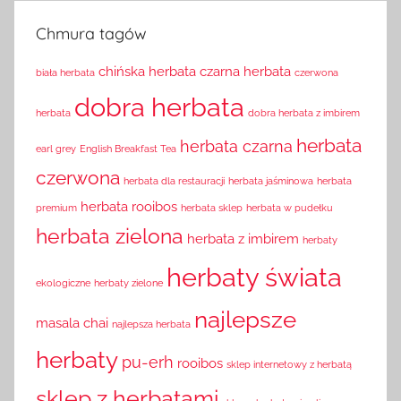
Chmura tagów
chińska herbata
czarna herbata
biała herbata
czerwona
dobra herbata
herbata
dobra herbata z imbirem
herbata
herbata czarna
earl grey
English Breakfast Tea
czerwona
herbata dla restauracji
herbata jaśminowa
herbata
herbata rooibos
premium
herbata sklep
herbata w pudełku
herbata zielona
herbata z imbirem
herbaty
herbaty świata
ekologiczne
herbaty zielone
najlepsze
masala chai
najlepsza herbata
herbaty
pu-erh
rooibos
sklep internetowy z herbatą
sklep z herbatami