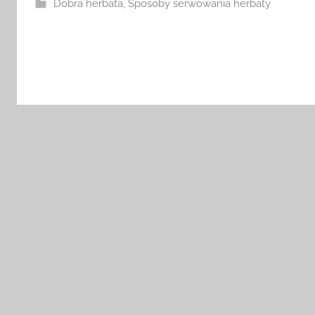
Dobra herbata
,
Sposoby serwowania herbaty