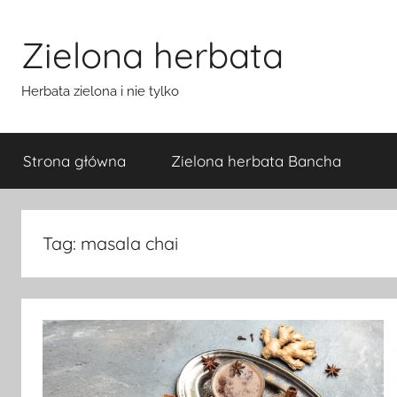
Przejdź
do
Zielona herbata
treści
Herbata zielona i nie tylko
Strona główna
Zielona herbata Bancha
Tag:
masala chai