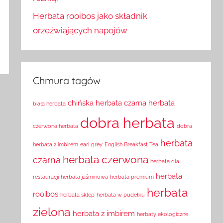
Herbata rooibos jako składnik
orzeźwiających napojów
Chmura tagów
chińska herbata
czarna herbata
biała herbata
dobra herbata
czerwona herbata
dobra
herbata
herbata z imbirem
earl grey
English Breakfast Tea
herbata czerwona
czarna
herbata dla
herbata
restauracji
herbata jaśminowa
herbata premium
herbata
rooibos
herbata sklep
herbata w pudełku
zielona
herbata z imbirem
herbaty ekologiczne