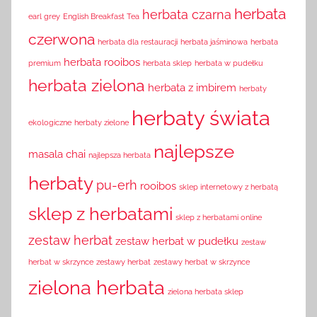
herbata
herbata czarna
earl grey
English Breakfast Tea
czerwona
herbata dla restauracji
herbata jaśminowa
herbata
herbata rooibos
premium
herbata sklep
herbata w pudełku
herbata zielona
herbata z imbirem
herbaty
herbaty świata
ekologiczne
herbaty zielone
najlepsze
masala chai
najlepsza herbata
herbaty
pu-erh
rooibos
sklep internetowy z herbatą
sklep z herbatami
sklep z herbatami online
zestaw herbat
zestaw herbat w pudełku
zestaw
herbat w skrzynce
zestawy herbat
zestawy herbat w skrzynce
zielona herbata
zielona herbata sklep