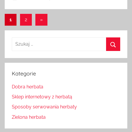
Stronicowanie
Następne
1
2
»
wpisy
wpisów
Szukaj:
Szukaj
Kategorie
Dobra herbata
Sklep internetowy z herbatą
Sposoby serwowania herbaty
Zielona herbata