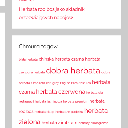
Herbata rooibos jako składnik
orzeźwiających napojów
Chmura tagów
chińska herbata
czarna herbata
biała herbata
dobra herbata
czerwona herbata
dobra
herbata
herbata z imbirem
earl grey
English Breakfast Tea
herbata czerwona
czarna
herbata dla
herbata
restauracji
herbata jaśminowa
herbata premium
herbata
rooibos
herbata sklep
herbata w pudełku
zielona
herbata z imbirem
herbaty ekologiczne