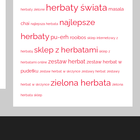
herbaty świata
masala
herbaty zielone
najlepsze
chai
najlepsza herbata
herbaty
pu-erh
rooibos
sklep internetowy z
sklep z herbatami
herbatą
sklep z
zestaw herbat
zestaw herbat w
herbatami online
pudełku
zestaw herbat w skrzynce
zestawy herbat
zestawy
zielona herbata
herbat w skrzynce
zielona
herbata sklep