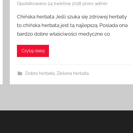
Opublikowano
24 kwietnia 2018
przez
admin
Chińska herbata Jeśli szuka się zdrowej herbaty
to chińska herbata jest tą najlepszą. Posiada ona
bardzo dobre właściwości medyczne co
Czytaj dalej
Dobra herbata
,
Zielona herbata