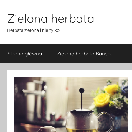
Przejdź
do
Zielona herbata
treści
Herbata zielona i nie tylko
Strona główna
Zielona herbata Bancha