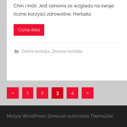
Chin i Indii. Jest ceniona ze względu na swoje
liczne korzyści zdrowotne. Herbata
Czytaj dalej
Dobra herbata
,
Zielona herbata
Stronicowanie
Poprzednie
Następne
«
1
2
3
4
»
wpisy
wpisy
wpisów
Motyw WordPress: Donovan autorstwa ThemeZee.