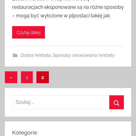
restauracjach eksponowane są na różne sposoby
– mogą być wyłożone w p[postaci takiej jak
Czytaj dalej
Dobra herbata
,
Sposoby serwowania herbaty
Stronicowanie
Poprzednie
«
1
2
wpisy
wpisów
Szukaj:
Szukaj
Kategorie