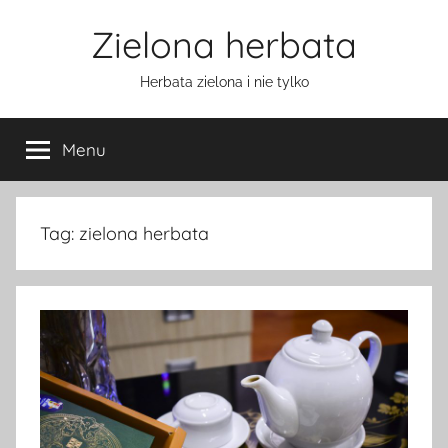
Przejdź
Zielona herbata
do
treści
Herbata zielona i nie tylko
Menu
Tag:
zielona herbata