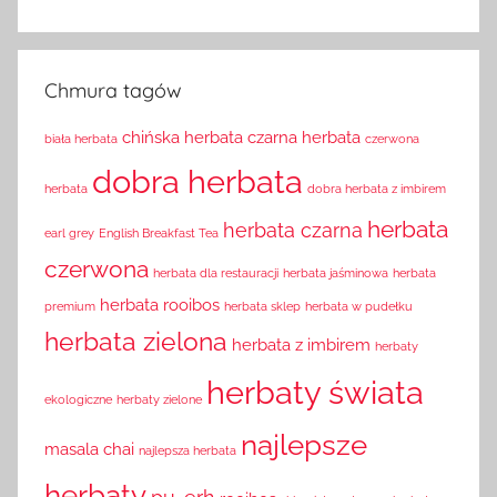
Chmura tagów
chińska herbata
czarna herbata
biała herbata
czerwona
dobra herbata
herbata
dobra herbata z imbirem
herbata
herbata czarna
earl grey
English Breakfast Tea
czerwona
herbata dla restauracji
herbata jaśminowa
herbata
herbata rooibos
premium
herbata sklep
herbata w pudełku
herbata zielona
herbata z imbirem
herbaty
herbaty świata
ekologiczne
herbaty zielone
najlepsze
masala chai
najlepsza herbata
herbaty