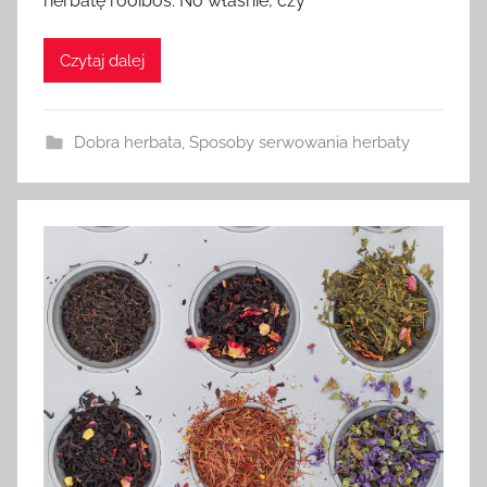
herbatę rooibos. No właśnie, czy
Czytaj dalej
Dobra herbata
,
Sposoby serwowania herbaty