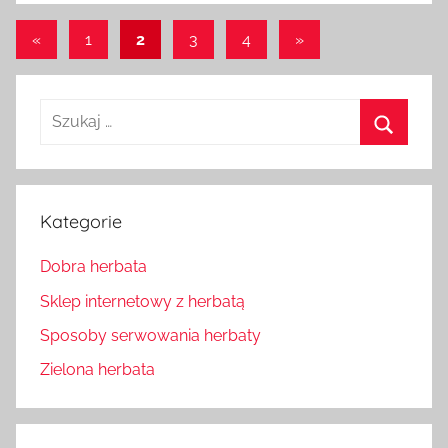
Stronicowanie
Poprzednie
Następne
«
1
2
3
4
»
wpisy
wpisy
wpisów
Szukaj:
Szukaj
Kategorie
Dobra herbata
Sklep internetowy z herbatą
Sposoby serwowania herbaty
Zielona herbata