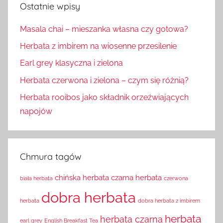
Ostatnie wpisy
Masala chai – mieszanka własna czy gotowa?
Herbata z imbirem na wiosenne przesilenie
Earl grey klasyczna i zielona
Herbata czerwona i zielona – czym się różnią?
Herbata rooibos jako składnik orzeźwiających
napojów
Chmura tagów
chińska herbata
czarna herbata
biała herbata
czerwona
dobra herbata
herbata
dobra herbata z imbirem
herbata
herbata czarna
earl grey
English Breakfast Tea