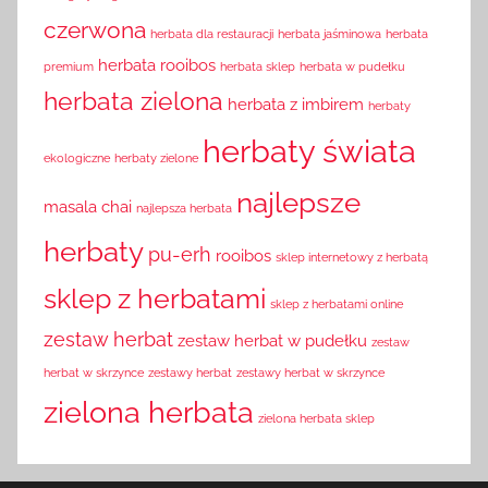
czerwona
herbata dla restauracji
herbata jaśminowa
herbata
herbata rooibos
premium
herbata sklep
herbata w pudełku
herbata zielona
herbata z imbirem
herbaty
herbaty świata
ekologiczne
herbaty zielone
najlepsze
masala chai
najlepsza herbata
herbaty
pu-erh
rooibos
sklep internetowy z herbatą
sklep z herbatami
sklep z herbatami online
zestaw herbat
zestaw herbat w pudełku
zestaw
herbat w skrzynce
zestawy herbat
zestawy herbat w skrzynce
zielona herbata
zielona herbata sklep