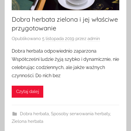
Dobra herbata zielona i jej właściwe
przygotowanie
Opublikowano
5 listopada 2019
przez
admin
Dobra herbata odpowiednio zaparzona
Współcześni ludzie żyją szybko i dynamicznie, nie
celebrując codziennych, ale jakże ważnych
czynności. Do nich bez
Czytaj dalej
Dobra herbata
,
Sposoby serwowania herbaty
,
Zielona herbata